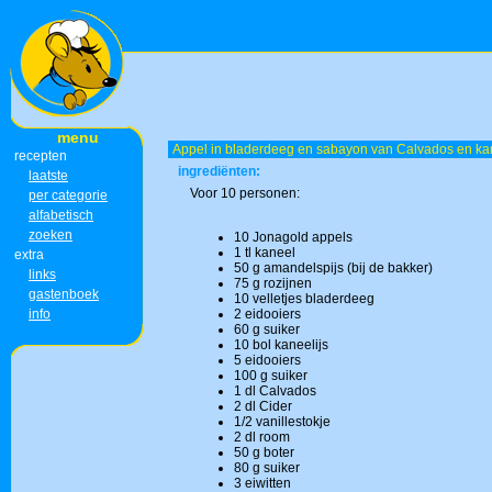
menu
Appel in bladerdeeg en sabayon van Calvados en ka
recepten
ingrediënten:
laatste
Voor 10 personen:
per categorie
alfabetisch
zoeken
10 Jonagold appels
1 tl kaneel
extra
50 g amandelspijs (bij de bakker)
links
75 g rozijnen
gastenboek
10 velletjes bladerdeeg
info
2 eidooiers
60 g suiker
10 bol kaneelijs
5 eidooiers
100 g suiker
1 dl Calvados
2 dl Cider
1/2 vanillestokje
2 dl room
50 g boter
80 g suiker
3 eiwitten