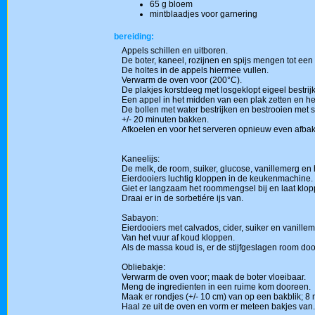
65 g bloem
mintblaadjes voor garnering
bereiding:
Appels schillen en uitboren.
De boter, kaneel, rozijnen en spijs mengen tot een
De holtes in de appels hiermee vullen.
Verwarm de oven voor (200°C).
De plakjes korstdeeg met losgeklopt eigeel bestrij
Een appel in het midden van een plak zetten en h
De bollen met water bestrijken en bestrooien met s
+/- 20 minuten bakken.
Afkoelen en voor het serveren opnieuw even afbak
Kaneelijs:
De melk, de room, suiker, glucose, vanillemerg en
Eierdooiers luchtig kloppen in de keukenmachine.
Giet er langzaam het roommengsel bij en laat klopp
Draai er in de sorbetiére ijs van.
Sabayon:
Eierdooiers met calvados, cider, suiker en vanille
Van het vuur af koud kloppen.
Als de massa koud is, er de stijfgeslagen room doo
Obliebakje:
Verwarm de oven voor; maak de boter vloeibaar.
Meng de ingredienten in een ruime kom dooreen.
Maak er rondjes (+/- 10 cm) van op een bakblik; 8 
Haal ze uit de oven en vorm er meteen bakjes van.