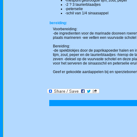
-mespunt gedroogde tijm; zout; peper
-2 ? 3 laurierblaadjes
-peterselie
-schil van 1/4 sinaasappel
bereiding:
Voorbereiding:
-de ingredienten voor de marinade dooreen roeren 
plaats marineren -we vetten een vuurvaste schotel 
Bereiding:
-de spekblokjes door de paprikapoeder halen en in
tijm, zout, peper en de laurierblaadjes -hierop de
zeven -deksel op de vuurvaste schotel en deze p
voor het serveren de sinaasschil en peterselie erui
Geef er gekookte aardappelen bij en sperziebonen