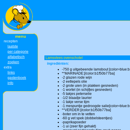
menu
recepten
laatste
per categorie
alfabetisch
Lamsvlees ovenschotel
zoeken
ingrediënten:
extra
-750 g uitgebeende lamsbout [color=blue:
links
**MARINADE:[/color:b1f50b77ba]
-2 glazen rode wijn
gastenboek
-2 eetlepels olie
info
-2 grote uien (in plakken gesneden)
-1 wortel (in schijfjes gesneden)
-5 takjes peterselie
-1/2 blaadje laurier
-1 takje verse tijm
-1 mespuntje gedroogde salie[color=blue:
**VERDER:[/color:b1f50b77ba]
-boter om in te vetten
-60 g vet spek (dobbelsteentjes)
-paprikapoeder
-1 ui (zeer fijn gehakt)