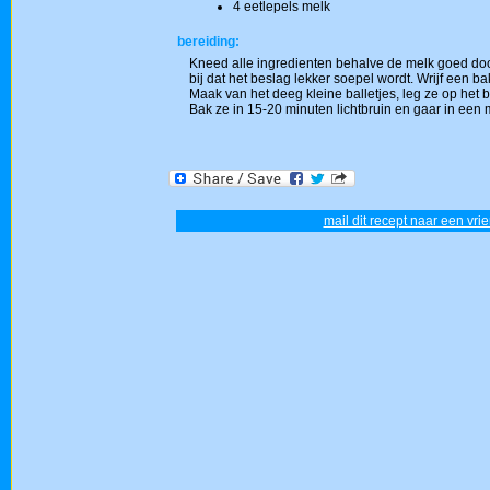
4 eetlepels melk
bereiding:
Kneed alle ingredienten behalve de melk goed doo
bij dat het beslag lekker soepel wordt. Wrijf een ba
Maak van het deeg kleine balletjes, leg ze op het ba
Bak ze in 15-20 minuten lichtbruin en gaar in een
mail dit recept naar een vrie