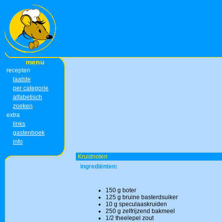
menu
recepten
laatste
per categorie
alfabetisch
zoeken
extra
links
gastenboek
info
Kruidnoten
ingrediënten:
150 g boter
125 g bruine basterdsuiker
10 g speculaaskruiden
250 g zelfrijzend bakmeel
1/2 theelepel zout