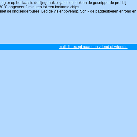
g er op het laatste de fijngehakte sjalot, de look en de gesnipperde prei bij.
160°C ongeveer 2 minuten tot een krokante chips.
 met de knolselderpuree. Leg de vis er bovenop. Schik de paddestoelen er rond en o
mail dit recept naar een vriend of vriendin