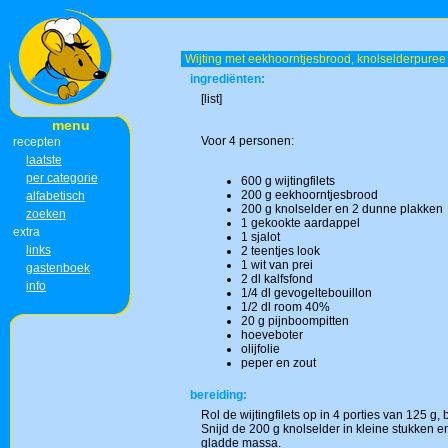
Wijting met eekhoorntjesbrood, knolselderpuree
ingrediënten:
[list]
menu
Voor 4 personen:
recepten
laatste
per categorie
600 g wijtingfilets
200 g eekhoorntjesbrood
alfabetisch
200 g knolselder en 2 dunne plakken
zoeken
1 gekookte aardappel
extra
1 sjalot
links
2 teentjes look
1 wit van prei
gastenboek
2 dl kalfsfond
info
1/4 dl gevogeltebouillon
1/2 dl room 40%
20 g pijnboompitten
hoeveboter
olijfolie
peper en zout
bereiding:
Rol de wijtingfilets op in 4 porties van 125 g,
Snijd de 200 g knolselder in kleine stukken 
gladde massa.