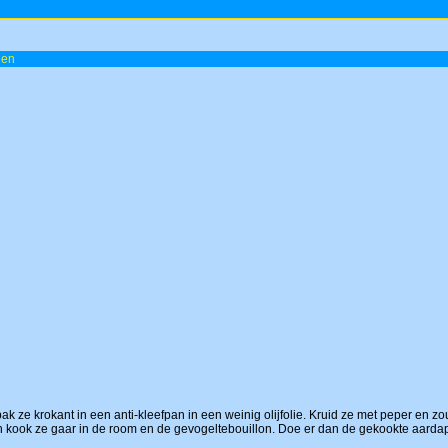
 en
 bak ze krokant in een anti-kleefpan in een weinig olijfolie. Kruid ze met peper en zou
en kook ze gaar in de room en de gevogeltebouillon. Doe er dan de gekookte aardapp