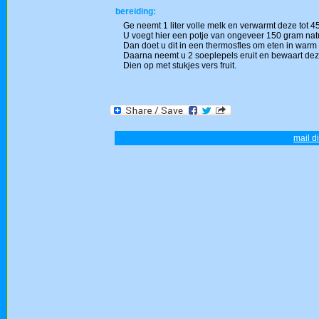
bereiding:
Ge neemt 1 liter volle melk en verwarmt deze tot 4
U voegt hier een potje van ongeveer 150 gram natu
Dan doet u dit in een thermosfles om eten in warm t
Daarna neemt u 2 soeplepels eruit en bewaart deze
Dien op met stukjes vers fruit.
mail d