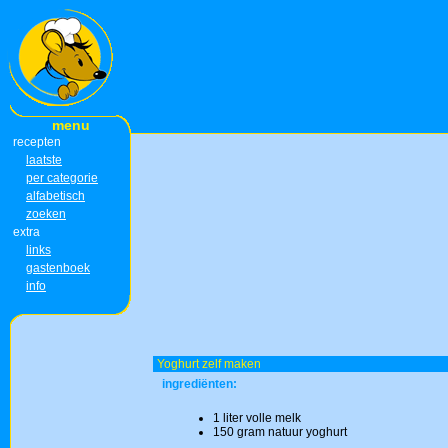
menu
recepten
laatste
per categorie
alfabetisch
zoeken
extra
links
gastenboek
info
Yoghurt zelf maken
ingrediënten:
1 liter volle melk
150 gram natuur yoghurt