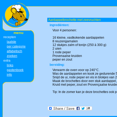
Aardappelbrochette met zeevruchten
ingrediënten:
Voor 4 personen:
menu
recepten
16 kleine, vastkokende aardappelen
8 reuzengarnalen
laatste
12 stukjes zalm of tonijn (250 à 300 g)
per categorie
2 uien
alfabetisch
1 rode peper
zoeken
Provenaalse kruiden
peper en zout
extra
bereiding:
links
gastenboek
Verwarm de oven voor op 240°C.
Was de aardappelen en kook ze gedurende 5 
info
Snijd de ui, rode peper en vis in blokjes van 
Maak de brochettes door een stuk aardappel, e
Kruid met peper, zout en Provençaalse kruide
Tip: In de zomer kan je deze brochettes ook 