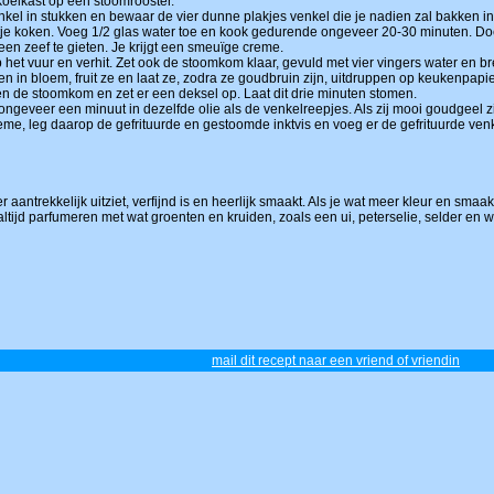
koelkast op een stoomrooster.
nkel in stukken en bewaar de vier dunne plakjes venkel die je nadien zal bakken in 
tje koken. Voeg 1/2 glas water toe en kook gedurende ongeveer 20-30 minuten. Doe 
 een zeef te gieten. Je krijgt een smeuïge creme.
 het vuur en verhit. Zet ook de stoomkom klaar, gevuld met vier vingers water en b
n in bloem, fruit ze en laat ze, zodra ze goudbruin zijn, uitdruppen op keukenpapi
en de stoomkom en zet er een deksel op. Laat dit drie minuten stomen.
ngeveer een minuut in dezelfde olie als de venkelreepjes. Als zij mooi goudgeel zi
, leg daarop de gefrituurde en gestoomde inktvis en voeg er de gefrituurde venkel
r aantrekkelijk uitziet, verfijnd is en heerlijk smaakt. Als je wat meer kleur en sm
tijd parfumeren met wat groenten en kruiden, zoals een ui, peterselie, selder en wo
mail dit recept naar een vriend of vriendin