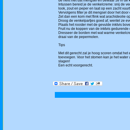
de helft met dat mengsel en bewaar ze in de 
Intussen bereid je de venkelcreme: snij de ve
look, zout en peper en laat op een zacht vuur
Vervolgens filter je dit mengsel door het door
Zet dan een kom met flink wat arachideolie op
Droog de venkelpartjes goed af, wentel ze eve
Plaats het rooster met de gevulde inktvis bov
Fruit nu de koppen van de inktvis gedurende o
Dresseer de borden met wat warme venkelcreme
draai van de pepermolen.
Tips
Met dit gerecht zal je hoog scoren omdat het e
toevoegen. Voor het stomen kan je het water al
slagen!
Een echt voorgerecht.