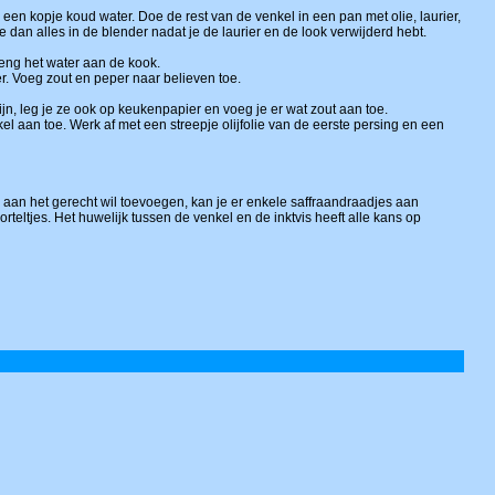
een kopje koud water. Doe de rest van de venkel in een pan met olie, laurier,
dan alles in de blender nadat je de laurier en de look verwijderd hebt.
reng het water aan de kook.
er. Voeg zout en peper naar believen toe.
jn, leg je ze ook op keukenpapier en voeg je er wat zout aan toe.
 aan toe. Werk af met een streepje olijfolie van de eerste persing en een
aak aan het gerecht wil toevoegen, kan je er enkele saffraandraadjes aan
rteltjes. Het huwelijk tussen de venkel en de inktvis heeft alle kans op