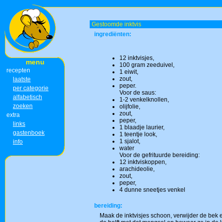
Gestoomde inktvis
ingrediënten:
12 inktvisjes,
menu
100 gram zeeduivel,
recepten
1 eiwit,
zout,
laatste
peper.
per categorie
Voor de saus:
alfabetisch
1-2 venkelknollen,
zoeken
olijfolie,
zout,
extra
peper,
links
1 blaadje laurier,
gastenboek
1 teentje look,
1 sjalot,
info
water
Voor de gefrituurde bereiding:
12 inktviskoppen,
arachideolie,
zout,
peper,
4 dunne sneetjes venkel
bereiding:
Maak de inktvisjes schoon, verwijder de bek e