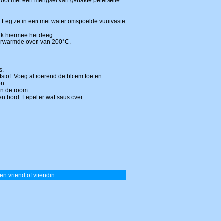
strooi met een mengsel van gehakte peterselie
g. Leg ze in een met water omspoelde vuurvaste
ijk hiermee het deeg.
verwarmde oven van 200°C.
s.
tstof. Voeg al roerend de bloem toe en
en.
en de room.
een bord. Lepel er wat saus over.
een vriend of vriendin