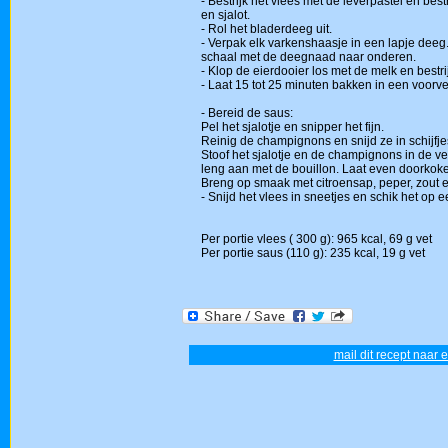
- Bestrijk het vlees met de leverpastei en be
en sjalot.
- Rol het bladerdeeg uit.
- Verpak elk varkenshaasje in een lapje dee
schaal met de deegnaad naar onderen.
- Klop de eierdooier los met de melk en bestr
- Laat 15 tot 25 minuten bakken in een voor
- Bereid de saus:
Pel het sjalotje en snipper het fijn.
Reinig de champignons en snijd ze in schijfje
Stoof het sjalotje en de champignons in de ve
leng aan met de bouillon. Laat even doorkok
Breng op smaak met citroensap, peper, zout 
- Snijd het vlees in sneetjes en schik het op 
Per portie vlees ( 300 g): 965 kcal, 69 g vet
Per portie saus (110 g): 235 kcal, 19 g vet
mail dit recept naar 