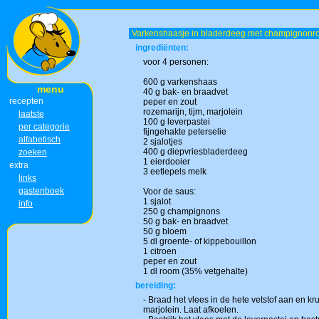
Varkenshaasje in bladerdeeg met champignon
ingrediënten:
voor 4 personen:
600 g varkenshaas
menu
40 g bak- en braadvet
recepten
peper en zout
rozemarijn, tijm, marjolein
laatste
100 g leverpastei
per categorie
fijngehakte peterselie
alfabetisch
2 sjalotjes
400 g diepvriesbladerdeeg
zoeken
1 eierdooier
extra
3 eetlepels melk
links
gastenboek
Voor de saus:
1 sjalot
info
250 g champignons
50 g bak- en braadvet
50 g bloem
5 dl groente- of kippebouillon
1 citroen
peper en zout
1 dl room (35% vetgehalte)
bereiding:
- Braad het vlees in de hete vetstof aan en kru
marjolein. Laat afkoelen.