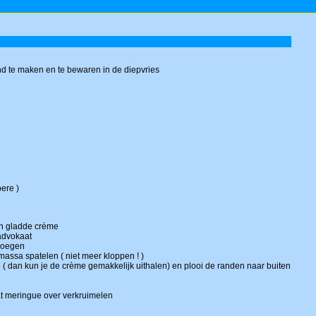
and te maken en te bewaren in de diepvries
ere )
een gladde crème
advokaat
 voegen
 massa spatelen ( niet meer kloppen ! )
( dan kun je de crème gemakkelijk uithalen) en plooi de randen naar buiten
t meringue over verkruimelen