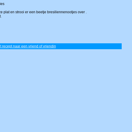
ies
e plat en strooi er een beetje bresiliennenootjes over .
.
it recept naar een vriend of vriendin