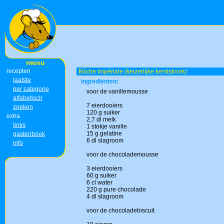
menu
recepten
Bûche impériale (keizerlijke kerststronk)
laatste
ingrediënten:
per categorie
voor de vanillemousse
alfabetisch
7 eierdooiers
zoeken
120 g suiker
extra
2,7 dl melk
links
1 stokje vanille
15 g gelatine
gastenboek
6 dl slagroom
info
voor de chocolademousse
3 eierdooiers
60 g suiker
6 cl water
220 g pure chocolade
4 dl slagroom
voor de chocoladebiscuit