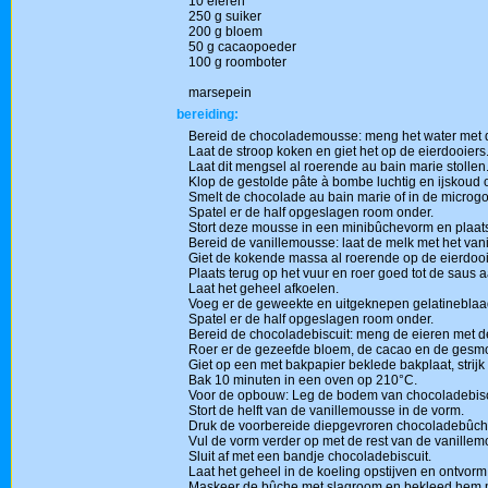
10 eieren
250 g suiker
200 g bloem
50 g cacaopoeder
100 g roomboter
marsepein
bereiding:
Bereid de chocolademousse: meng het water met de
Laat de stroop koken en giet het op de eierdooiers
Laat dit mengsel al roerende au bain marie stollen
Klop de gestolde pâte à bombe luchtig en ijskoud 
Smelt de chocolade au bain marie of in de microgo
Spatel er de half opgeslagen room onder.
Stort deze mousse in een minibûchevorm en plaats 
Bereid de vanillemousse: laat de melk met het vani
Giet de kokende massa al roerende op de eierdooi
Plaats terug op het vuur en roer goed tot de saus a
Laat het geheel afkoelen.
Voeg er de geweekte en uitgeknepen gelatineblaad
Spatel er de half opgeslagen room onder.
Bereid de chocoladebiscuit: meng de eieren met de
Roer er de gezeefde bloem, de cacao en de gesmol
Giet op een met bakpapier beklede bakplaat, strijk
Bak 10 minuten in een oven op 210°C.
Voor de opbouw: Leg de bodem van chocoladebisc
Stort de helft van de vanillemousse in de vorm.
Druk de voorbereide diepgevroren chocoladebûche
Vul de vorm verder op met de rest van de vanillem
Sluit af met een bandje chocoladebiscuit.
Laat het geheel in de koeling opstijven en ontvorm
Maskeer de bûche met slagroom en bekleed hem m