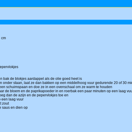
5 cm
pepervlokjes
en bak de blokjes aardappel als de olie goed heet is
len onder staan, laat ze dan bakken op een middelhoog vuur gedurende 20 of 30 minu
 een schuimspaan en doe ze in een ovenschaal om ze warm te houden
daar de bloem en de paprikapoeder in en roerbak een paar minuten op een laag vu
, voeg dan de azijn en de pepervlokjes toe en
p een laag vuur
t zout
 saus en dien op