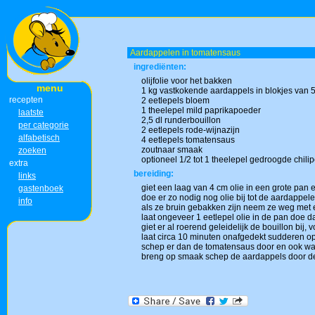
Aardappelen in tomatensaus
ingrediënten:
olijfolie voor het bakken
menu
1 kg vastkokende aardappels in blokjes van 
recepten
2 eetlepels bloem
1 theelepel mild paprikapoeder
laatste
2,5 dl runderbouillon
per categorie
2 eetlepels rode-wijnazijn
alfabetisch
4 eetlepels tomatensaus
zoutnaar smaak
zoeken
optioneel 1/2 tot 1 theelepel gedroogde chili
extra
bereiding:
links
giet een laag van 4 cm olie in een grote pan 
gastenboek
doe er zo nodig nog olie bij tot de aardappe
info
als ze bruin gebakken zijn neem ze weg met
laat ongeveer 1 eetlepel olie in de pan doe 
giet er al roerend geleidelijk de bouillon bij
laat circa 10 minuten onafgedekt sudderen o
schep er dan de tomatensaus door en ook wa
breng op smaak schep de aardappels door de