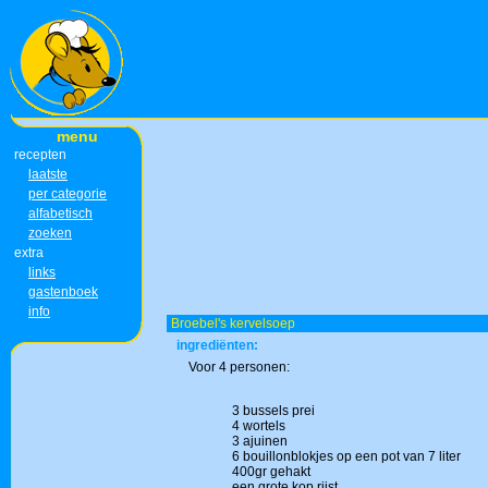
menu
recepten
laatste
per categorie
alfabetisch
zoeken
extra
links
gastenboek
info
Broebel's kervelsoep
ingrediënten:
Voor 4 personen:
3 bussels prei
4 wortels
3 ajuinen
6 bouillonblokjes op een pot van 7 liter
400gr gehakt
een grote kop rijst