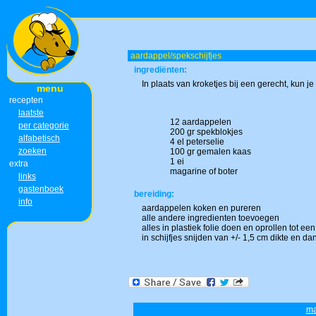
aardappel/spekschijfjes
ingrediënten:
In plaats van kroketjes bij een gerecht, kun j
menu
recepten
laatste
12 aardappelen
per categorie
200 gr spekblokjes
alfabetisch
4 el peterselie
zoeken
100 gr gemalen kaas
1 ei
extra
magarine of boter
links
gastenboek
bereiding:
info
aardappelen koken en pureren
alle andere ingredienten toevoegen
alles in plastiek folie doen en oprollen tot 
in schijfjes snijden van +/- 1,5 cm dikte en d
ma