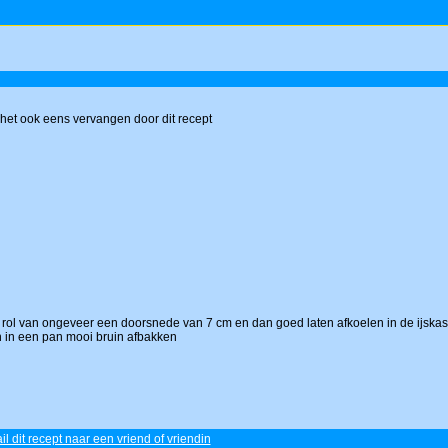
e het ook eens vervangen door dit recept
een rol van ongeveer een doorsnede van 7 cm en dan goed laten afkoelen in de ijskas
an in een pan mooi bruin afbakken
il dit recept naar een vriend of vriendin