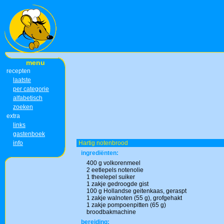
menu
recepten
laatste
per categorie
alfabetisch
zoeken
extra
links
gastenboek
info
Hartig notenbrood
ingrediënten:
400 g volkorenmeel
2 eetlepels notenolie
1 theelepel suiker
1 zakje gedroogde gist
100 g Hollandse geitenkaas, geraspt
1 zakje walnoten (55 g), grofgehakt
1 zakje pompoenpitten (65 g)
broodbakmachine
bereiding: