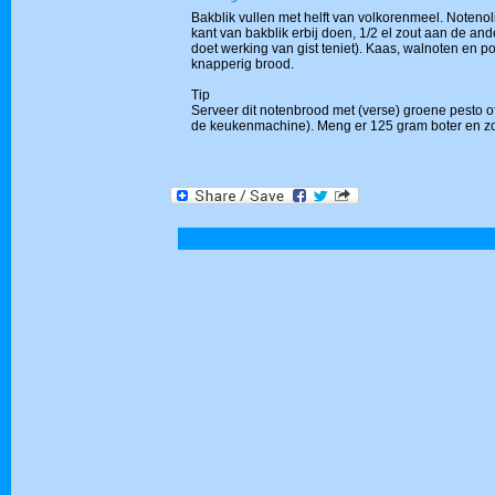
Bakblik vullen met helft van volkorenmeel. Noteno
kant van bakblik erbij doen, 1/2 el zout aan de ande
doet werking van gist teniet). Kaas, walnoten e
knapperig brood.
Tip
Serveer dit notenbrood met (verse) groene pesto of
de keukenmachine). Meng er 125 gram boter en zo