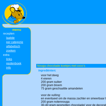
menu
recepten
laatste
per categorie
alfabetisch
zoeken
extra
links
gastenboek
Nouga chocolade koekjes met coco’s
info
ingrediënten:
voor het deeg
4 eieren
200 gram suiker
200 gram bloem
75 gram geschaafde amandelen
voor de vulling:
en eventueel om de massa zachter en smeerbaar t
200 gram notennouga
30-40 gram gesmolten chocolade( voor de decorat