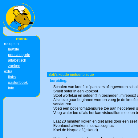
menu
recepten
laatste
per categorie
alfabetisch
zoeken
extra
Bob's koude meloenbisque
links
bereiding:
gastenboek
Schalen van kreeft, of pantsers of ingevroren sch
info
Smelt boter in een kookpot
Stoof wortel,ui en selder (fijn gesneden, mirepoix) 
Als deze gaar beginnen worden voeg je de kreeften 
verkleuren
Voeg een potje tomatenpuree toe aan het geheel 
Voeg water toe of als het kan visbouillon met een 
Laat 20 minuten koken en giet alles door een zeef
Eventueel afwerken met wat cognac
Koel de bisque af (ijskoud)