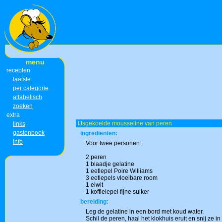
menu
recepten
laatste
per categorie
alfabetisch
zoeken
extra
IJsgekoelde mousseline van peren
links
gastenboek
ingrediënten:
info
Voor twee personen:
2 peren
1 blaadje gelatine
1 eetlepel Poire Williams
3 eetlepels vloeibare room
1 eiwit
1 koffielepel fijne suiker
bereiding:
Leg de gelatine in een bord met koud water.
Schil de peren, haal het klokhuis eruit en snij ze i