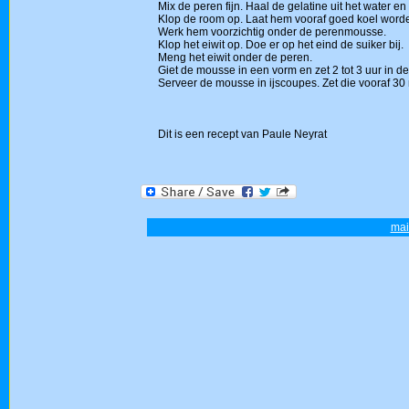
Mix de peren fijn. Haal de gelatine uit het water e
Klop de room op. Laat hem vooraf goed koel word
Werk hem voorzichtig onder de perenmousse.
Klop het eiwit op. Doe er op het eind de suiker bij.
Meng het eiwit onder de peren.
Giet de mousse in een vorm en zet 2 tot 3 uur in de
Serveer de mousse in ijscoupes. Zet die vooraf 30
Dit is een recept van Paule Neyrat
mai