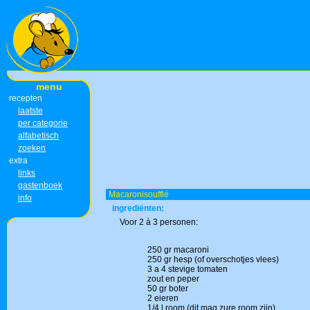
menu
recepten
laatste
per categorie
alfabetisch
zoeken
extra
links
gastenboek
Macaronisoufflé
info
ingrediënten:
Voor 2 à 3 personen:
250 gr macaroni
250 gr hesp (of overschotjes vlees)
3 a 4 stevige tomaten
zout en peper
50 gr boter
2 eieren
1/4 l room (dit mag zure room zijn)