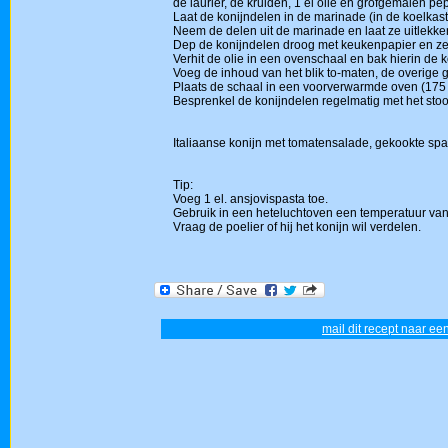
de laurier, de kruiden, 1 el olie en grofgemalen pep
Laat de konijndelen in de marinade (in de koelkast,
Neem de delen uit de marinade en laat ze uitlekke
Dep de konijndelen droog met keukenpapier en ze
Verhit de olie in een ovenschaal en bak hierin de 
Voeg de inhoud van het blik to-maten, de overige g
Plaats de schaal in een voorverwarmde oven (175 
Besprenkel de konijndelen regelmatig met het stoof
Italiaanse konijn met tomatensalade, gekookte spa
Tip:
Voeg 1 el. ansjovispasta toe.
Gebruik in een heteluchtoven een temperatuur van
Vraag de poelier of hij het konijn wil verdelen.
mail dit recept naar een