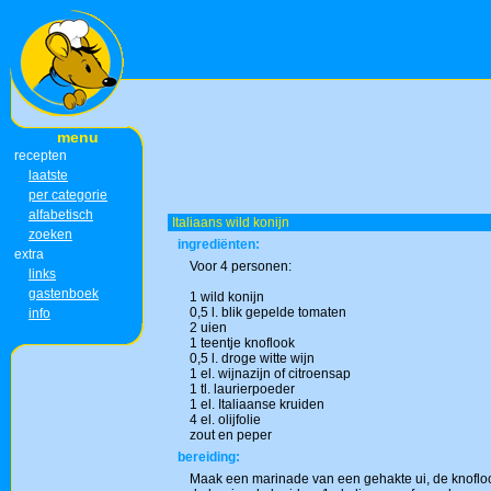
menu
recepten
laatste
per categorie
alfabetisch
Italiaans wild konijn
zoeken
ingrediënten:
extra
Voor 4 personen:
links
gastenboek
1 wild konijn
0,5 l. blik gepelde tomaten
info
2 uien
1 teentje knoflook
0,5 l. droge witte wijn
1 el. wijnazijn of citroensap
1 tl. laurierpoeder
1 el. Italiaanse kruiden
4 el. olijfolie
zout en peper
bereiding:
Maak een marinade van een gehakte ui, de knoflook