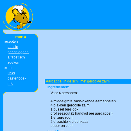
menu
recepten
laatste
per categorie
alfabetisch
zoeken
extra
links
gastenboek
Aardappel in de schil met gerookte zalm
info
ingrediënten:
Voor 4 personen:
4 middelgrote, vastkokende aardappelen
4 plakken gerookte zalm
1 bussel bieslook
grof zeezout (1 handvol per aardappel)
1 el zure room
2 el zachte kruidenkaas
peper en zout