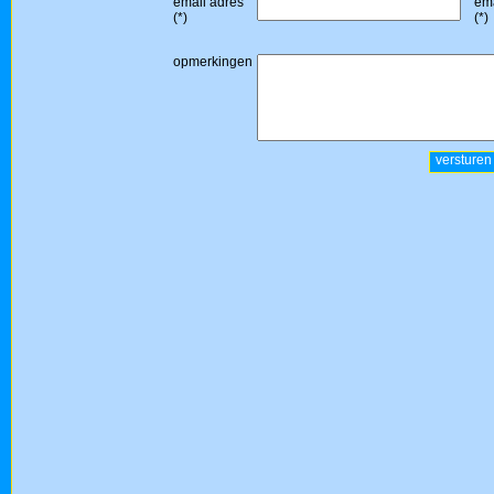
email adres
ema
(*)
(*)
opmerkingen