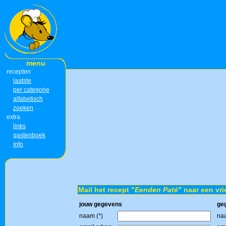
menu
recepten
laatste
per categorie
alfabetisch
zoeken
extra
links
gastenboek
info
Mail het recept "
Eenden Paté
" naar een vri
jouw gegevens
ge
naam (*)
naa