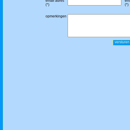
email adres
ema
(*)
(*)
opmerkingen