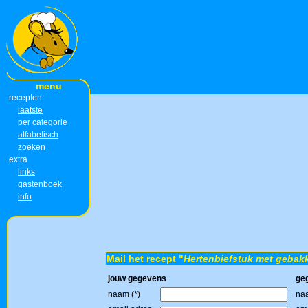
menu
recepten
laatste
per categorie
alfabetisch
zoeken
extra
links
gastenboek
info
Mail het recept "
Hertenbiefstuk met gebakk
jouw gegevens
ge
naam (*)
naa