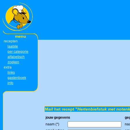
menu
recepten
laatste
per categorie
alfabetisch
zoeken
extra
links
gastenboek
info
Mail het recept "
Hertenbiefstuk met notenk
jouw gegevens
ge
naam (*)
naa