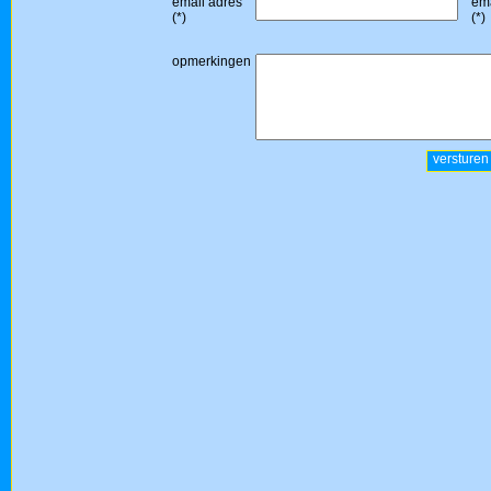
email adres
ema
(*)
(*)
opmerkingen