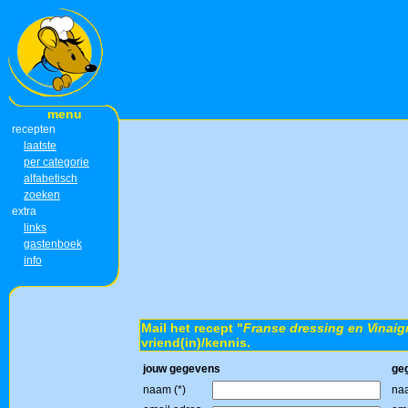
menu
recepten
laatste
per categorie
alfabetisch
zoeken
extra
links
gastenboek
info
Mail het recept "
Franse dressing en Vinaig
vriend(in)/kennis.
jouw gegevens
ge
naam (*)
naa