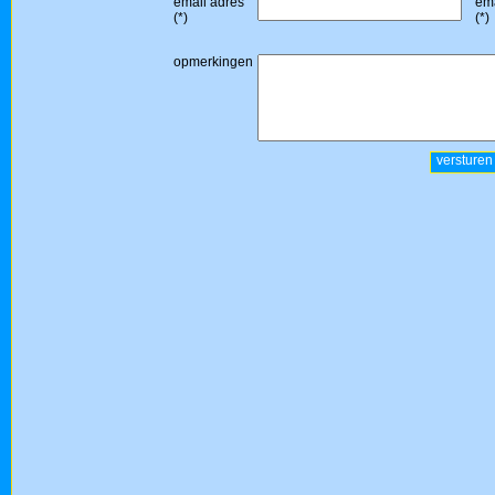
email adres
ema
(*)
(*)
opmerkingen