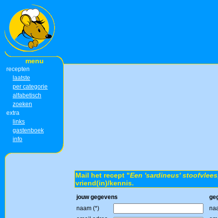
menu
recepten
laatste
per categorie
alfabetisch
zoeken
extra
links
gastenboek
info
Mail het recept "
Een 'sardineus' stoofvlees,
vriend(in)/kennis.
jouw gegevens
ge
naam (*)
naa