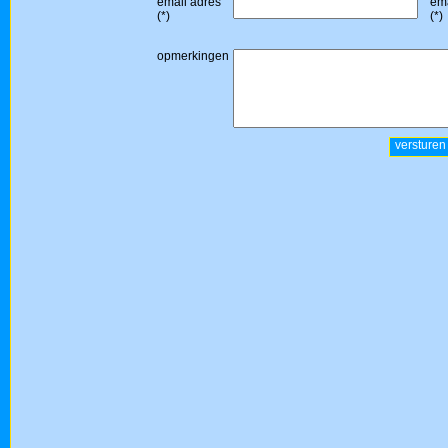
email adres
ema
(*)
(*)
opmerkingen