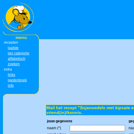
menu
recepten
laatste
per categorie
alfabetisch
zoeken
extra
links
gastenboek
info
Mail het recept "
Sojanoedels met kipsate 
vriend(in)/kennis.
jouw gegevens
ge
naam (*)
naa