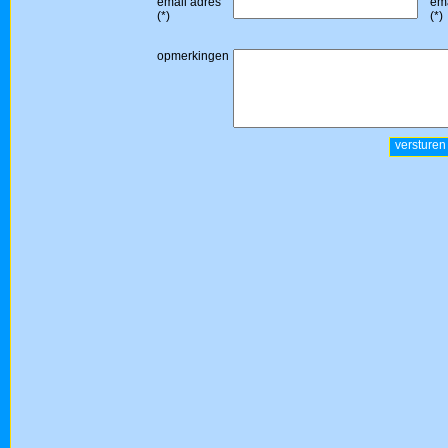
email adres
ema
(*)
(*)
opmerkingen