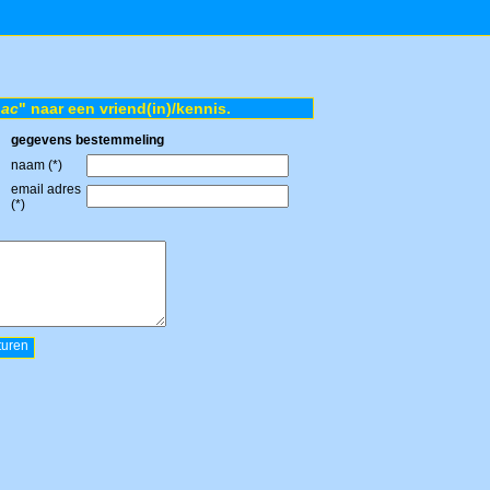
nac
" naar een vriend(in)/kennis.
gegevens bestemmeling
naam (*)
email adres
(*)