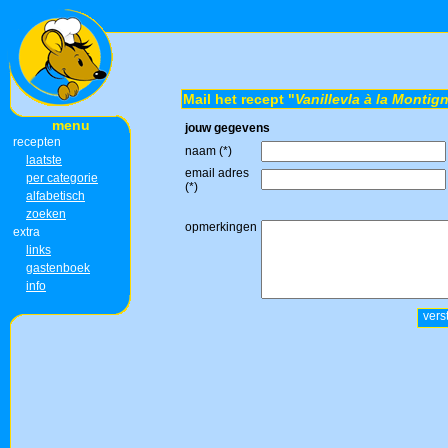
Mail het recept "
Vanillevla à la Montig
menu
jouw gegevens
recepten
naam (*)
laatste
email adres
per categorie
(*)
alfabetisch
zoeken
opmerkingen
extra
links
gastenboek
info