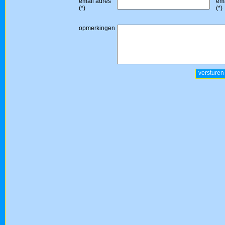
email adres
ema
(*)
(*)
opmerkingen