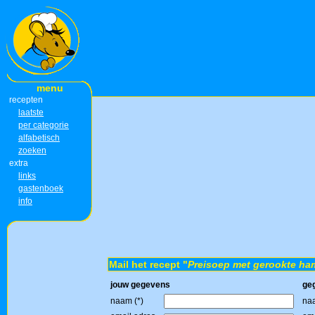
menu
recepten
laatste
per categorie
alfabetisch
zoeken
extra
links
gastenboek
info
Mail het recept "
Preisoep met gerookte ha
jouw gegevens
ge
naam (*)
naa