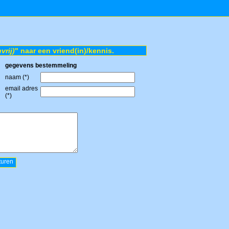
vrij)
" naar een vriend(in)/kennis.
gegevens bestemmeling
naam (*)
email adres
(*)