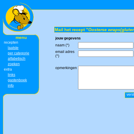
Mail het recept "
Oosterse wraps(gluten
menu
jouw gegevens
recepten
naam (*)
laatste
email adres
per categorie
(*)
alfabetisch
zoeken
opmerkingen
extra
links
gastenboek
info