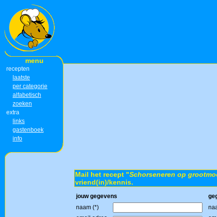
menu
recepten
laatste
per categorie
alfabetisch
zoeken
extra
links
gastenboek
info
Mail het recept "
Schorseneren op grootmoe
vriend(in)/kennis.
jouw gegevens
ge
naam (*)
naa