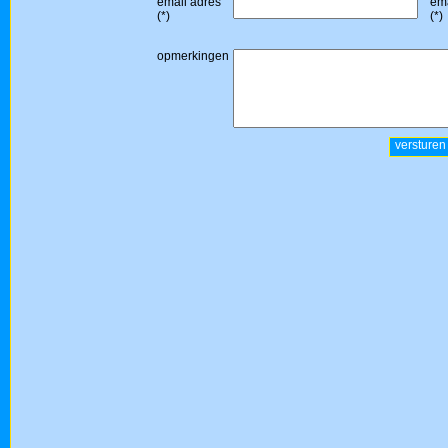
email adres
ema
(*)
(*)
opmerkingen