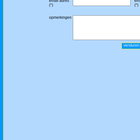
email adres
ema
(*)
(*)
opmerkingen