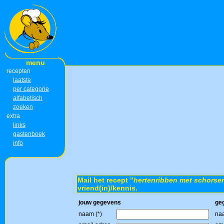
menu
recepten
laatste
per categorie
alfabetisch
zoeken
extra
links
gastenboek
info
Mail het recept "
hertenribben met schorse
vriend(in)/kennis.
jouw gegevens
ge
naam (*)
naa