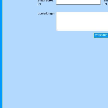
email adres
ema
(*)
(*)
opmerkingen