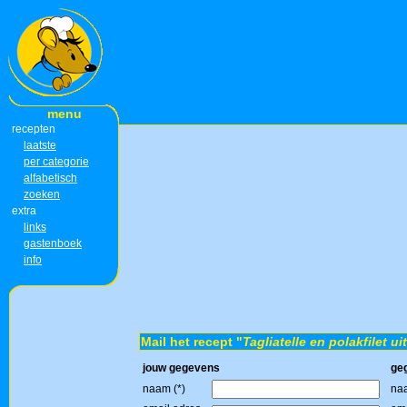
menu
recepten
laatste
per categorie
alfabetisch
zoeken
extra
links
gastenboek
info
Mail het recept "
Tagliatelle en polakfilet u
jouw gegevens
ge
naam (*)
naa